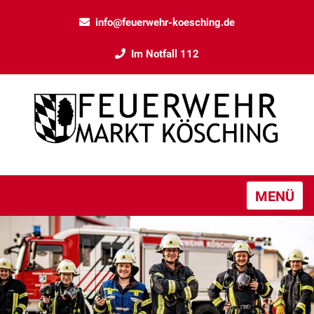
info@feuerwehr-koesching.de
Im Notfall 112
MENÜ