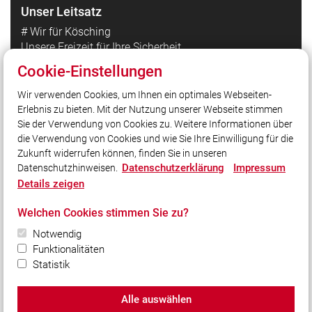
Unser Leitsatz
# Wir für Kösching
Unsere Freizeit für Ihre Sicherheit
Cookie-Einstellungen
Quicklinks
Wir verwenden Cookies, um Ihnen ein optimales Webseiten-
Erlebnis zu bieten. Mit der Nutzung unserer Webseite stimmen
LFV Bayern
Sie der Verwendung von Cookies zu. Weitere Informationen über
Quicklink intern
die Verwendung von Cookies und wie Sie Ihre Einwilligung für die
Zukunft widerrufen können, finden Sie in unseren
Datenschutzerklärung
Impressum
Datenschutzhinweisen.
Social Media
Details zeigen
Auch unterwegs immer auf dem Laufenden bleiben?
Welchen Cookies stimmen Sie zu?
Bleiben Sie mit uns in Kontakt und vernetzen Sie sich
mit uns!
Notwendig
Funktionalitäten
Statistik
Alle auswählen
© 2026 Freiwillige Feuerwehr Markt Kösching